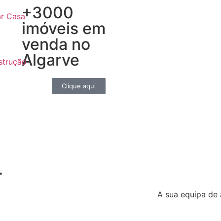
+3000
ar Casa
imóveis em
venda no
Algarve
strução
Clique aqui
r
A sua equipa de 